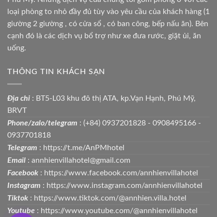
loại phòng to nhỏ đầy đủ tùy vào yêu cầu của khách hàng (1
giường 2 giường , có cửa sổ , có ban công, bếp nấu ăn). Bên
cạnh đó là các dịch vụ bổ trợ như xe đưa rước, giặt ủi, ăn
uống.
THÔNG TIN KHÁCH SẠN
Địa chỉ
: BT5-L03 khu đô thị ATA, kp.Vạn Hạnh, Phú Mỹ,
BRVT
Phone/zalo/telegram
: (+84) 0937201828 - 0908495166 -
0937701818
Telegram
: https://t.me/AnPMhotel
Email
: annhienvillahotel@gmail.com
Facebook
: https://www.facebook.com/annhienvillahotel
Instagram
: https://www.instagram.com/annhienvillahotel
Tiktok
: https://www.tiktok.com/@annhien.villa.hotel
Youtube
: https://www.youtube.com/@annhienvillahotel