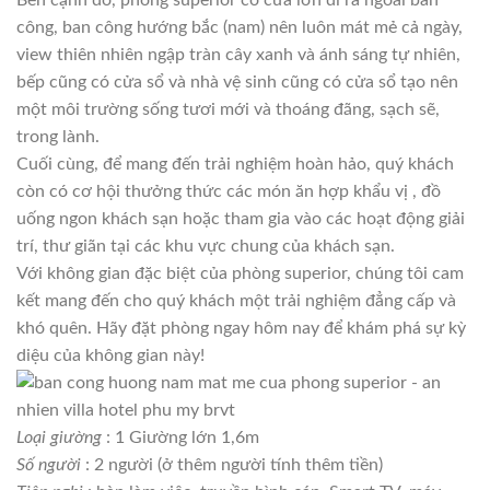
Bên cạnh đó, phòng superior có cửa lớn đi ra ngoài ban
công, ban công hướng bắc (nam) nên luôn mát mẻ cả ngày,
view thiên nhiên ngập tràn cây xanh và ánh sáng tự nhiên,
bếp cũng có cửa sổ và nhà vệ sinh cũng có cửa sổ tạo nên
một môi trường sống tươi mới và thoáng đãng, sạch sẽ,
trong lành.
Cuối cùng, để mang đến trải nghiệm hoàn hảo, quý khách
còn có cơ hội thưởng thức các món ăn hợp khẩu vị , đồ
uống ngon khách sạn hoặc tham gia vào các hoạt động giải
trí, thư giãn tại các khu vực chung của khách sạn.
Với không gian đặc biệt của phòng superior, chúng tôi cam
kết mang đến cho quý khách một trải nghiệm đẳng cấp và
khó quên. Hãy đặt phòng ngay hôm nay để khám phá sự kỳ
diệu của không gian này!
Loại giường
: 1 Giường lớn 1,6m
Số người
: 2 người (ở thêm người tính thêm tiền)