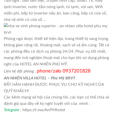
Tiện nghi
: bàn làm việc, truyền hình cáp, Smart TV, máy
lạnh inverter, nước tắm nóng lạnh, tủ lạnh, vòi sen, Wifi
miễn phí, bếp từ inverter nấu ăn, ban công, bếp có cửa sổ,
nhà vệ sinh có cửa sổ …
Phòng ngủ được thiết kế hiện đại, trang thiết bị sang trọng,
không gian rộng rãi, thoáng mát, sạch sẽ và ấm cúng. Tất cả
các phòng đều có dịch vụ phòng 24/24. Phục vụ tốt nhất,
mang đến trải nghiệm thoải mái cho bạn khi sử dụng phòng
nghỉ của
HOTEL AN NHIÊN PHÚ MỸ
.
phone/zalo 0937201828
Liên hệ đặt phòng
:
AN NHIÊN VILLA HOTEL – Phú Mỹ BRVT
RẤT HÂN HẠNH ĐƯỢC PHỤC VỤ CHO KỲ NGHỈ CỦA
QUÝ KHÁCH!
Các kênh mạng xã hội của chúng tôi, các bạn có thể chia sẻ
đánh giá qua đây về kỳ nghỉ tuyệt vời của mình :
Telegram
: https://t.me/AnPMhotel