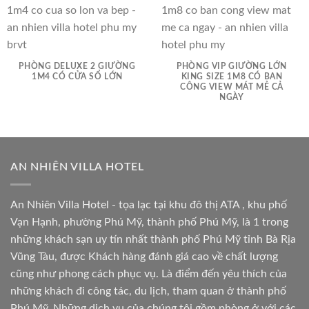
PHÒNG DELUXE 2 GIƯỜNG
PHÒNG VIP GIƯỜNG LỚN
1M4 CÓ CỬA SỔ LỚN
KING SIZE 1M8 CÓ BAN
CÔNG VIEW MÁT MẺ CẢ
NGÀY
AN NHIÊN VILLA HOTEL
An Nhiên Villa Hotel - tọa lạc tại khu đô thị ATA , khu phố
Vạn Hạnh, phường Phú Mỹ, thành phố Phú Mỹ, là 1 trong
những khách sạn uy tín nhất thành phố Phú Mỹ tỉnh Bà Rịa
Vũng Tàu, được Khách hàng đánh giá cao về chất lượng
cũng như phong cách phục vụ. Là điểm đến yêu thích của
những khách đi công tác, du lịch, tham quan ở thành phố
Phú Mỹ. Những dịch vụ của chúng tôi gồm phòng ở với các