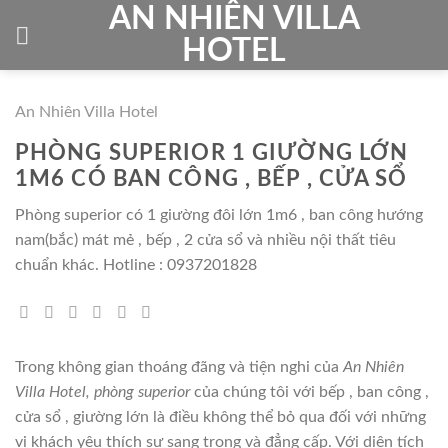
Skip
AN NHIÊN VILLA
to
HOTEL
content
An Nhiên Villa Hotel
PHÒNG SUPERIOR 1 GIƯỜNG LỚN
1M6 CÓ BAN CÔNG , BẾP , CỬA SỔ
Phòng superior có 1 giường đôi lớn 1m6 , ban công hướng
nam(bắc) mát mẻ , bếp , 2 cửa sổ và nhiều nội thất tiêu
chuẩn khác. Hotline : 0937201828
Trong không gian thoáng đãng và tiện nghi của
An Nhiên
Villa Hotel, phòng superior
của chúng tôi với bếp , ban công ,
cửa sổ , giường lớn là điều không thể bỏ qua đối với những
vị khách yêu thích sự sang trọng và đẳng cấp. Với diện tích