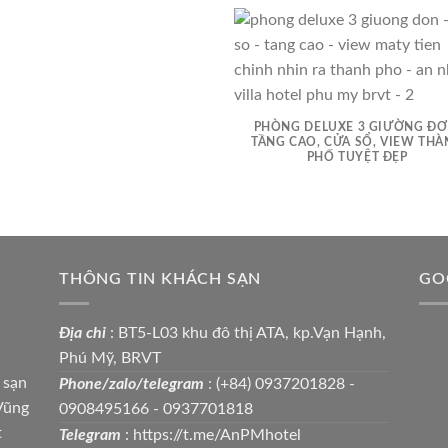
PHÒNG DELUXE 3 GIƯỜNG ĐƠ
TẦNG CAO, CỬA SỔ, VIEW TH
PHỐ TUYỆT ĐẸP
THÔNG TIN KHÁCH SẠN
GO
Địa chỉ
: BT5-L03 khu đô thị ATA, kp.Vạn Hạnh,
Phú Mỹ, BRVT
 sạn
Phone/zalo/telegram
: (+84) 0937201828 -
Vũng
0908495166 - 0937701818
t
Telegram
: https://t.me/AnPMhotel