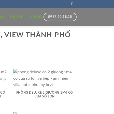
0937.20.18.28
ÒNG
TIN TỨC
LIÊN HỆ
, VIEW THÀNH PHỐ
 CÓ
PHÒNG DELUXE 2 GIƯỜNG 1M4 CÓ
N
CỬA SỔ LỚN