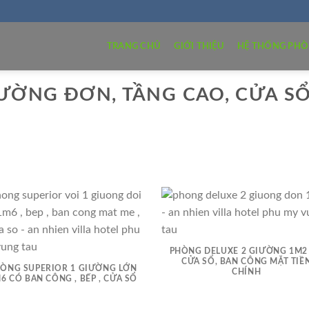
TRANG CHỦ
GIỚI THIỆU
HỆ THỐNG PH
ƯỜNG ĐƠN, TẦNG CAO, CỬA SỔ
PHÒNG DELUXE 2 GIƯỜNG 1M2
CỬA SỔ, BAN CÔNG MẶT TIỀ
ÒNG SUPERIOR 1 GIƯỜNG LỚN
CHÍNH
6 CÓ BAN CÔNG , BẾP , CỬA SỔ